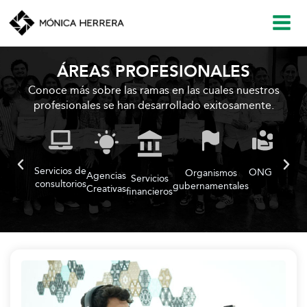
Ir
Main
al
contenido
Men
ÁREAS PROFESIONALES
Conoce más sobre las ramas en las cuales nuestros
profesionales se han desarrollado exitosamente.
Servicios de
ONG's
Organismos
Secto
Agencias
Servicios
consultorios
gubernamentales
la sa
Creativas
financieros