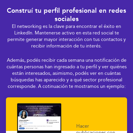
Construí tu perfil profesional en redes
sociales
El networking es la clave para encontrar el éxito en
LinkedIn. Mantenerse activo en esta red social te
permite generar mayor interacción con tus contactos y
recibir información de tu interés.
Además, podés recibir cada semana una notificación de
cuántas personas han ingresado a tu perfil y ver quiénes
están interesados, asimismo, podés ver en cuántas
búsquedas has aparecido y a qué sector profesional
corresponde. A cotinuación te mostramos un ejemplo:
Recomendacione
s
Hacer
publicaciones con