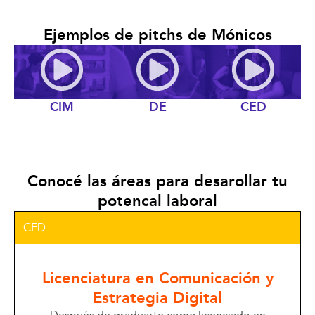
Ejemplos de pitchs de Mónicos
R
R
R
e
e
e
p
p
p
r
r
r
CIM
DE
CED
o
o
o
d
d
d
u
u
u
c
c
c
Conocé las áreas para desarollar tu
i
i
i
r
r
r
potencal laboral
v
v
v
í
í
í
CED
d
d
d
e
e
e
o
o
o
Licenciatura en Comunicación y
Estrategia Digital