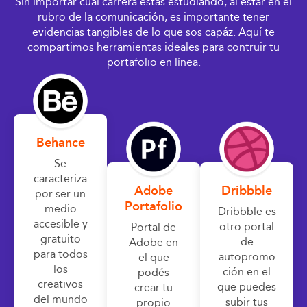
Sin importar cuál carrera estás estudiando, al estar en el
rubro de la comunicación, es importante tener
evidencias tangibles de lo que sos capáz. Aquí te
compartimos herramientas ideales para contruir tu
portafolio en línea.
Behance
Se
caracteriza
Adobe
Dribbble
por ser un
Portafolio
medio
Dribbble es
accesible y
otro portal
Portal de
gratuito
de
Adobe en
para todos
autopromo
el que
los
ción en el
podés
creativos
que puedes
crear tu
del mundo
subir tus
propio