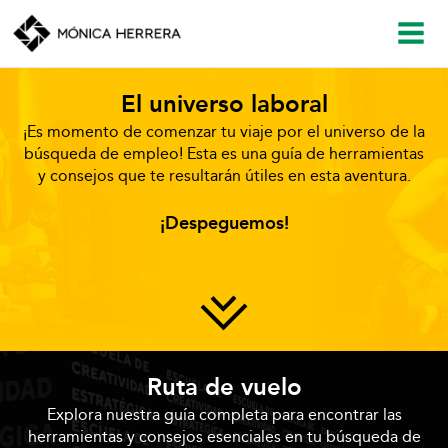
Ir
Main
al
contenido
Men
El universo laboral
¡Es momento de comenzar tu viaje por el universo de la
búsqueda de empleo! Esta es una guía de herramientas
y consejos que te resultarán útiles en esta aventura.
¡Despeguemos!
Ruta de vuelo
Explora nuestra guía completa para encontrar las
herramientas y consejos esenciales en tu búsqueda de