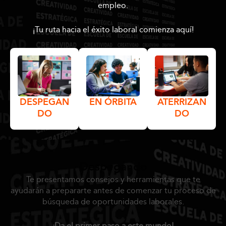
empleo.
¡Tu ruta hacia el éxito laboral comienza aquí!
DESPEGAN
EN ÓRBITA
ATERRIZAN
DO
DO
DESPEGANDO
EN ÓRBITA
ATERRIZANDO
Despegando
Te presentamos consejos y herramientas que te
ayudarán a prepararte antes de comenzar tu proceso de
búsqueda de oportunidades laborales.
¡Da el primer paso a este mundo!