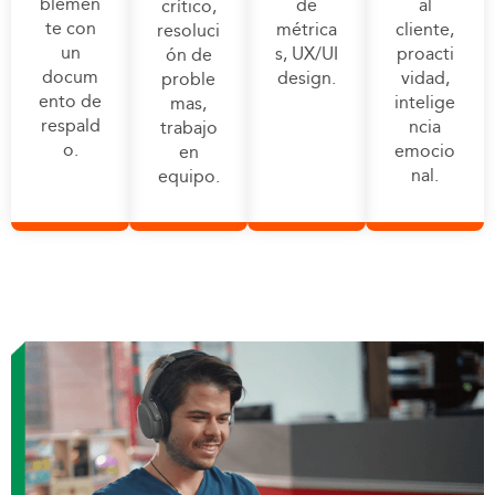
blemen
de
al
crítico,
te con
métrica
cliente,
resoluci
un
s, UX/UI
proacti
ón de
docum
design.
vidad,
proble
ento de
intelige
mas,
respald
ncia
trabajo
o.
emocio
en
nal.
equipo.