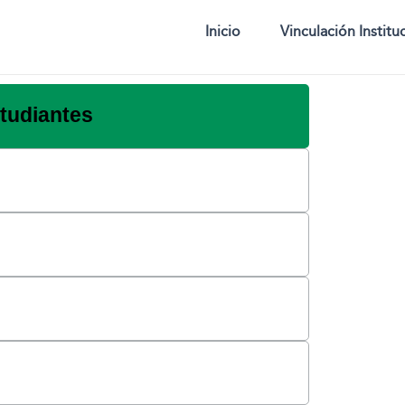
Inicio
Vinculación Institu
tudiantes
0
0
0
0