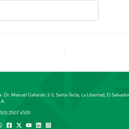
0
v. Dr. Manuel Gallardo 3-3, Santa Tecla, La Libertad, El Salvador
.A.
503 2507 6500